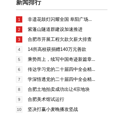
新闻排行
非遗花鼓灯闪耀全国 阜阳广场...
1
紫蓬山隧道群建设加速推进
2
合肥市开展工程欠款欠薪大排查
3
14所高校获捐赠140万元善款
4
乘势而上，续写中国奇迹新篇章...
5
传达学习党的二十届四中全会精...
6
学深悟透党的二十届四中全会精...
7
合肥土地拍卖成功出让4宗地块
8
合肥美术馆试运行
9
坚决打赢小麦晚播攻坚战
10